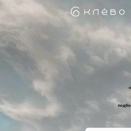
о
подбо