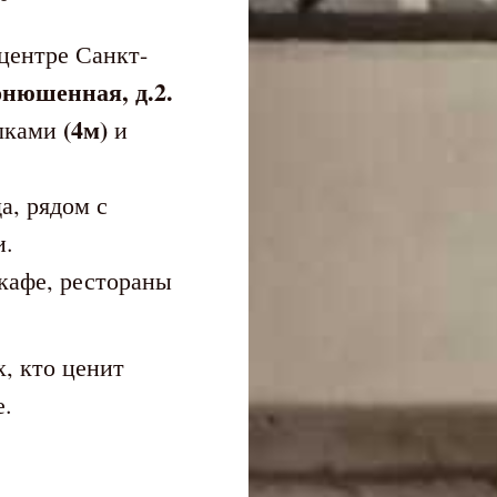
центре Санкт-
онюшенная, д.2.
(4м)
олками
и
а, рядом с
и.
 кафе, рестораны
х, кто ценит
е.