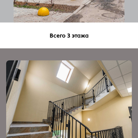
Сити-виллы и двухуровневые квартиры
Скачать каталог
Всего 3 этажа
О компании
ул. Малая Морская, 15/7, оф.7
Санкт-Петербург
+7 812 504 80 08
c 9:00 до 18:00
Написать в WhatsApp
Написать в Telegram