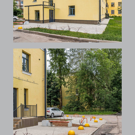
Агентство недвижимости
премиум-класса в Санкт-Петербурге
О нас
О компании
Наши услуги
Ведущие эксперты
Об объектах
Резиденции с видовыми террасами
Квартиры с театральными гостинными