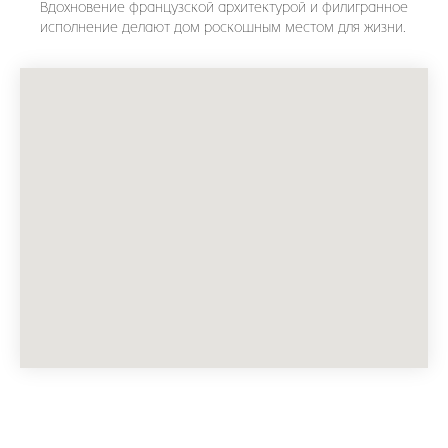
© 2025 Clévo. Все права защищены
Вдохновение французской архитектурой и филигранное
исполнение делают дом роскошным местом для жизни.
Вся информация, размещённая на сайте,
носит исключительно информационный
характер и не является публичной офертой