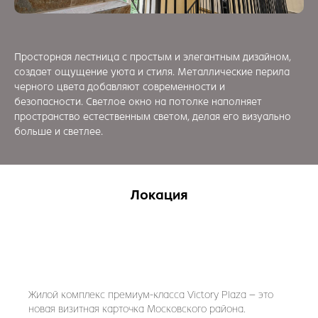
Просторная лестница с простым и элегантным дизайном,
Подписывайтесь, у нас
создает ощущение уюта и стиля. Металлические перила
черного цвета добавляют современности и
интересно!
безопасности. Светлое окно на потолке наполняет
пространство естественным светом, делая его визуально
Telegram-канал
Сообщество ВК
больше и светлее.
Реквизиты:
Локация
ИНН: 7811805471
ОГРН: 1257800011325
190031, Санкт-Петербург, Малая Морская, 15, оф. 7
Политика конфиденциальности
Правила пользования сайтом
Жилой комплекс премиум-класса Victory Plaza – это
новая визитная карточка Московского района.